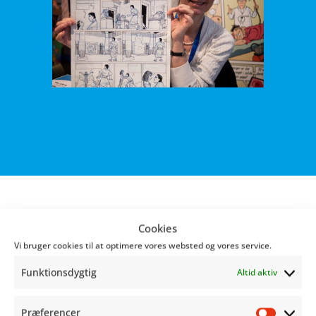
Cookies
Den prisbelønnet tegneserieskaber og
Vi bruger cookies til at optimere vores websted og vores service.
illustrator Sussi Bech, som bla. er kendt for
Funktionsdygtig
Altid aktiv
Nofret
besøger årets festival. Du kan opleve
Sussi på scenen to gange, lørdag – til en snak
Præferencer