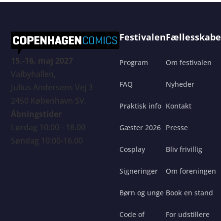
Festivalen
Fællesskabe
15.-16. maj 2027
Program
Om festivalen
Valbyhallen,
FAQ
Nyheder
Julius Andersens Vej 3
2450 København SV.
Praktisk info
Kontakt
Åbningstider
Lørdag 10:00 - 18.00
Gæster 2026
Presse
Søndag 10:00-16.00
Cosplay
Bliv frivillig
Signeringer
Om foreningen
Børn og unge
Book en stand
Code of
For udstillere