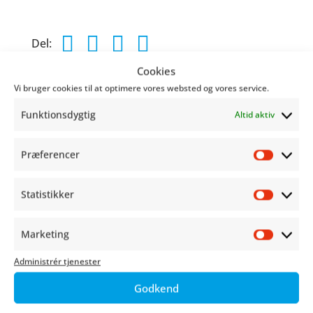
Del:
Cookies
Vi bruger cookies til at optimere vores websted og vores service.
Christina Ramskov, der er kendt for sin
Funktionsdygtig
Altid aktiv
fantasyserie “Fønixens Hjerte”, signerer på
standen.
Præferencer
Præfer
Statistikker
Skaber
Statist
Marketing
Market
Administrér tjenester
SE HELE PROGRAMMET HER
Godkend