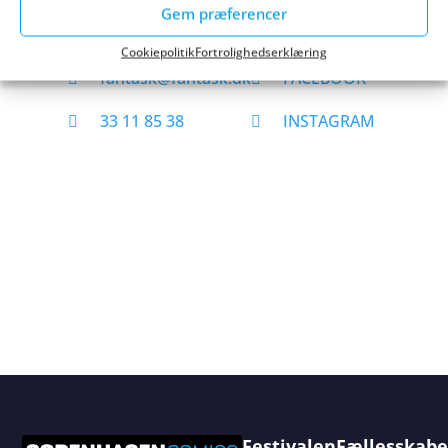
Gem præferencer
Fantask
WEBSITE
Cookiepolitik
Fortrolighedserklæring
fantask@fantask.dk
FACEBOOK
33 11 85 38
INSTAGRAM
Festivalen
Fællesskabe