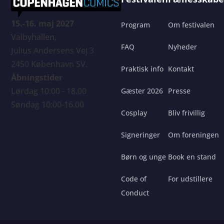
15.-16. maj 2027
Program
Om festivalen
Valbyhallen,
FAQ
Nyheder
Julius Andersens Vej 3
2450 København SV.
Praktisk info
Kontakt
Åbningstider
Lørdag 10:00 - 18.00
Gæster 2026
Presse
Søndag 10:00-16.00
Cosplay
Bliv frivillig
Signeringer
Om foreningen
Børn og unge
Book en stand
Code of
For udstillere
Conduct