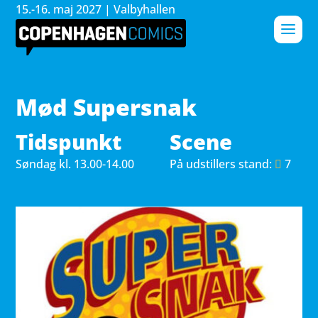
15.-16. maj 2027 | Valbyhallen
Mød Supersnak
Tidspunkt
Scene
Søndag 
kl. 13.00-14.00
På udstillers stand:
7