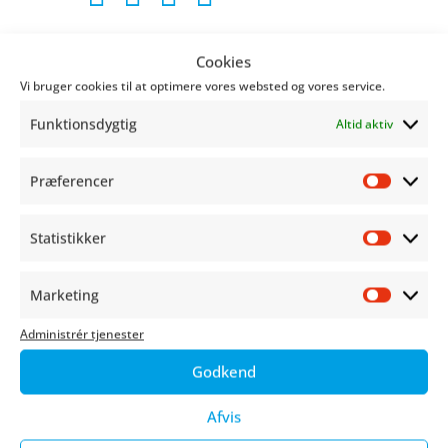
Cookies
Mød Marvel Morten og Kim Helt.
Vi bruger cookies til at optimere vores websted og vores service.
Funktionsdygtig
Altid aktiv
Skaber
Præferencer
Præfer
Statistikker
Statist
SE HELE PROGRAMMET HER
Marketing
Market
Administrér tjenester
KØB BILLET
Godkend
Afvis