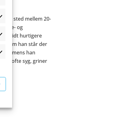
år?
an et sted mellem 20-
æferencer
 tegne- og
går lidt hurtigere
atistikker
 Og som han står der
erser, mens han
rketing
er så ofte syg, griner
vt.
r