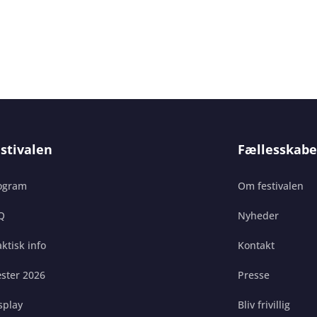
stivalen
Fællesskabe
ogram
Om festivalen
Q
Nyheder
ktisk info
Kontakt
ster 2026
Presse
splay
Bliv frivillig