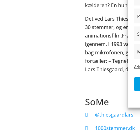
kælderen? En hund på j
P
Det ved Lars Thiesgaar
30 stemmer, og er med t
S
animationsfilm.Fra Disn
igennem. I 1993 vandt 
M
bag mikrofonen, glemmer
fortæller: – Tegnefilm h
Adm
Lars Thiesgaard, der vil
SoMe
@thiesgaardlars
1000stemmer.dk