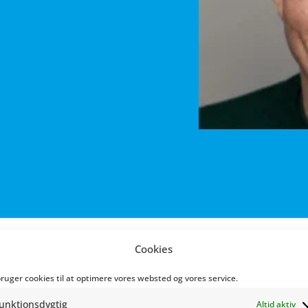
Cookies
bruger cookies til at optimere vores websted og vores service.
 stolt men godmodigt og loyalt vortesvin? En drømmende prin
get usikker og bange lille gris? En dreng med et hemmelig
unktionsdygtig
Altid aktiv