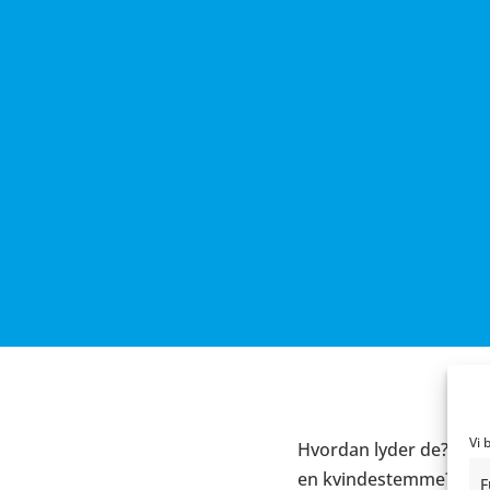
Vi 
Hvordan lyder de? … et
en kvindestemme? En me
F