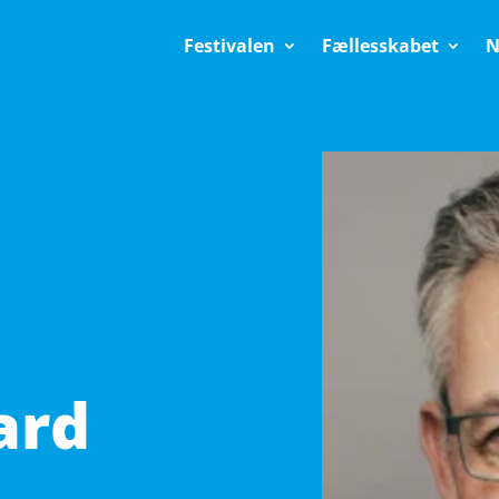
Festivalen
Fællesskabet
N
ard