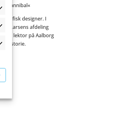
blå Kannibal«
æferencer
 grafisk designer. I
ing Larsens afdeling
atistikker
nkt og lektor på Aalborg
turhistorie.
rketing
øst.
r