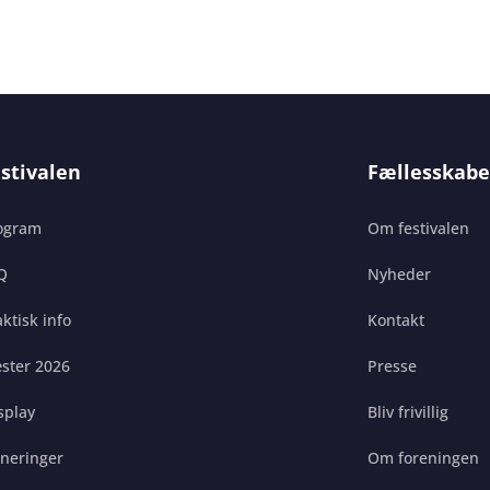
stivalen
Fællesskabe
ogram
Om festivalen
Q
Nyheder
ktisk info
Kontakt
ster 2026
Presse
splay
Bliv frivillig
gneringer
Om foreningen