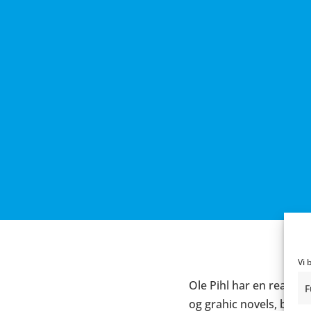
Vi 
Ole Pihl har en realist
F
og grahic novels, bl.a.