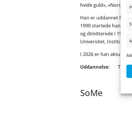
hvide guld«, »Nordstje
P
Han er uddannet fra Dan
S
1990 startede han på D
og dimitterede i 1995. 
M
Universitet, Institut f
I 2026 er han aktuel 
Adm
Uddannelse
Tegner
SoMe