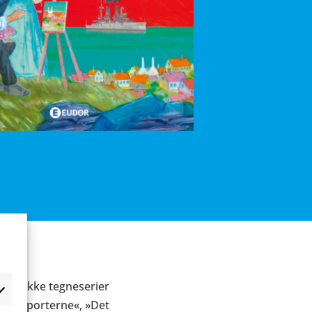
t en række tegneserier
g«, »Reporterne«, »Det