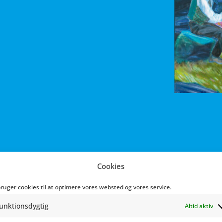
Cookies
bruger cookies til at optimere vores websted og vores service.
isk og ekspressionistisk tegnestil. Han har skrevet og tegne
unktionsdygtig
Altid aktiv
 »Bridge in Berlin«, »Leif i Forstaden«, »Som blommen i et æ