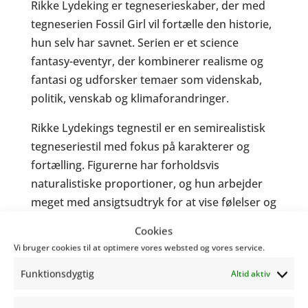
Rikke Lydeking er tegneserieskaber, der med
tegneserien Fossil Girl vil fortælle den historie,
hun selv har savnet. Serien er et science
fantasy-eventyr, der kombinerer realisme og
fantasi og udforsker temaer som videnskab,
politik, venskab og klimaforandringer.
Rikke Lydekings tegnestil er en semirealistisk
tegneseriestil med fokus på karakterer og
fortælling. Figurerne har forholdsvis
naturalistiske proportioner, og hun arbejder
meget med ansigtsudtryk for at vise følelser og
reaktioner. Tydelige konturlinjer gør figurerne
Cookies
lette at aflæse i billederne. På tekniksiden
Vi bruger cookies til at optimere vores websted og vores service.
tegner og farvelægger Rikke oftest digitalt i
Funktionsdygtig
Altid aktiv
Procreate, og bruger gerne varme, mættede
farver til at skabe stemning. Samtidig arbejder