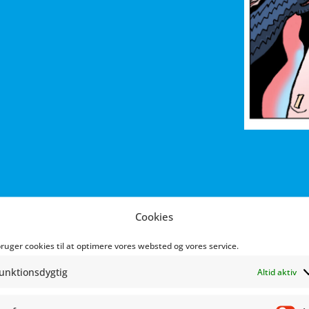
Cookies
bruger cookies til at optimere vores websted og vores service.
unktionsdygtig
Altid aktiv
 er en dansk tegneserietegner og illustrator. Han har arb
nske og internationale udgivere. Han er kendt for værker so