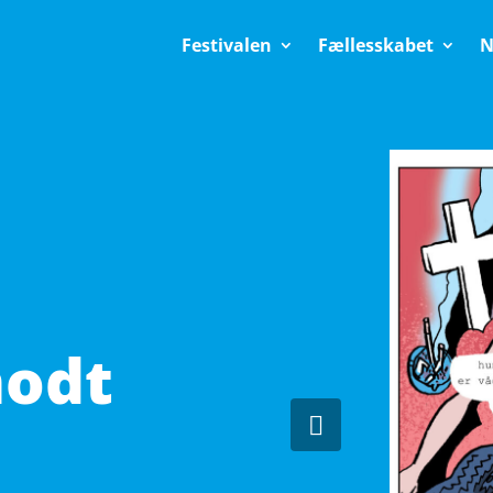
Festivalen
Fællesskabet
N
modt