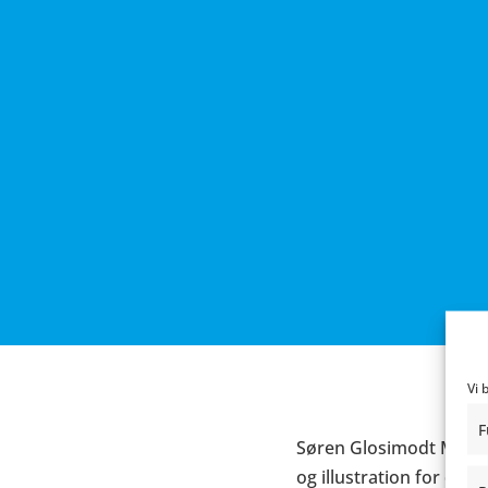
Vi 
F
Søren Glosimodt Mosdal
og illustration for da