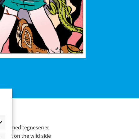
ejdet med tegneserier
m
Walk on the wild side