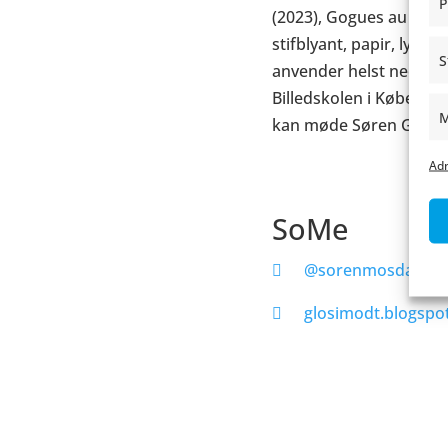
P
(2023),
Gogues au sang
stifblyant, papir, lys
S
anvender helst neon- el
Billedskolen i Københa
M
kan møde Søren Glosi
Adm
SoMe
@sorenmosdal
glosimodt.blogspo