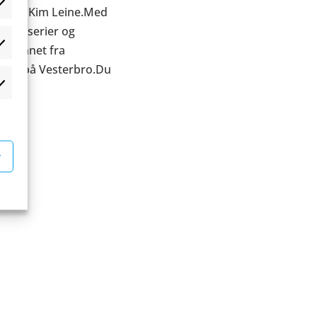
æferencer
8) med Kim Leine.Med
tegneserier og
 uddannet fra
atistikker
deren på Vesterbro.Du
rketing
r