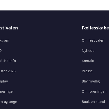
stivalen
Fællesskabe
ogram
Om festivalen
Q
Nyheder
ktisk info
Kontakt
ster 2026
Presse
splay
Bliv frivillig
gneringer
Om foreningen
rn og unge
Book en stand