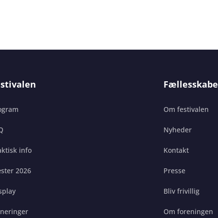
stivalen
Fællesskabe
ogram
Om festivalen
Q
Nyheder
ktisk info
Kontakt
ster 2026
Presse
splay
Bliv frivillig
gneringer
Om foreningen