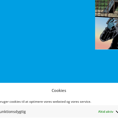
Cookies
bruger cookies til at optimere vores websted og vores service.
fatter og tegneserieskaber. Hun står blandt andet bag illust
unktionsdygtig
Altid aktiv
novel om Anden Verdenskrig
I Nødens Stund
samt både histor