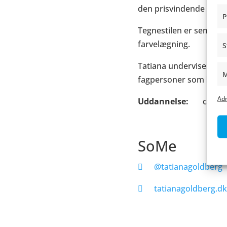
den prisvindende sci-fi
P
Tegnestilen er semireal
farvelægning.
S
Tatiana underviser des
M
fagpersoner som lærere
Adm
Uddannelse
cand.p
SoMe
@tatianagoldberg
tatianagoldberg.dk