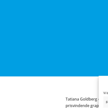
Vi 
Tatiana Goldberg er for
F
prisvindende graphic 