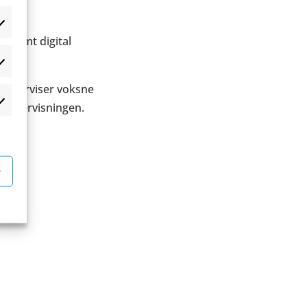
æferencer
g samt digital
atistikker
 underviser voksne
 undervisningen.
rketing
r