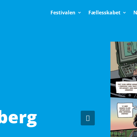
Festivalen
Fællesskabet
N
berg