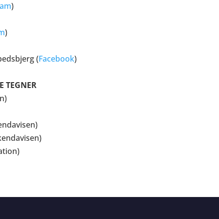
ram
)
am
)
pedsbjerg (
Facebook
)
KE TEGNER
n)
endavisen)
ekendavisen)
tion)