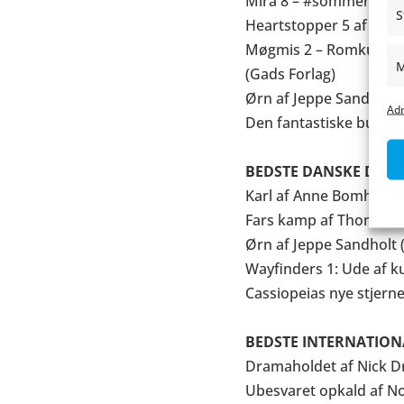
Mira 8 – #sommer #kære
S
Heartstopper 5 af Alice
Møgmis 2 – Romkugler i
M
(Gads Forlag)
Ørn af Jeppe Sandholt 
Adm
Den fantastiske bus af 
BEDSTE DANSKE DEBU
Karl af Anne Bomholt (
Fars kamp af Thomas B
Ørn af Jeppe Sandholt 
Wayfinders 1: Ude af k
Cassiopeias nye stjern
BEDSTE INTERNATION
Dramaholdet af Nick Dr
Ubesvaret opkald af No