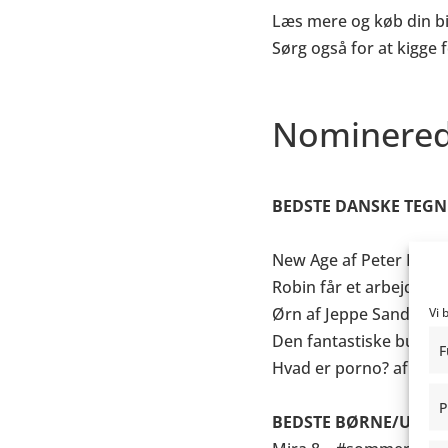
Læs mere og køb din bil
Sørg også for at kigge f
Nominerede
BEDSTE DANSKE TEGN
New Age af Peter Kiella
Robin får et arbejde af
Ørn af Jeppe Sandholt 
Vi 
Den fantastiske bus af 
F
Hvad er porno? af Krist
P
BEDSTE BØRNE/UNG