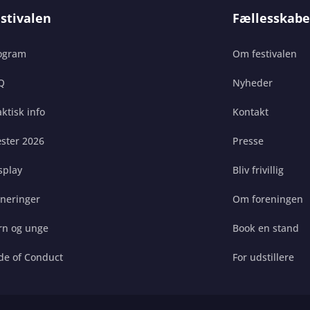
stivalen
Fællesskabe
ogram
Om festivalen
Q
Nyheder
ktisk info
Kontakt
ster 2026
Presse
splay
Bliv frivillig
gneringer
Om foreningen
rn og unge
Book en stand
de of Conduct
For udstillere