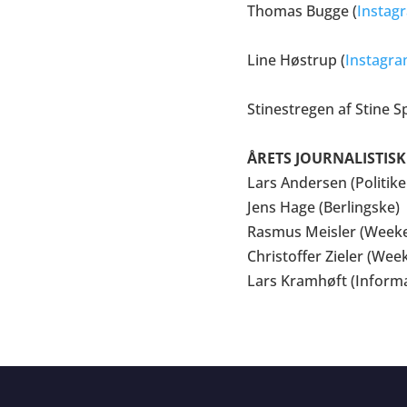
Thomas Bugge (
Instag
Line Høstrup (
Instagr
Stinestregen af Stine S
ÅRETS JOURNALISTIS
Lars Andersen (Politike
Jens Hage (Berlingske)
Rasmus Meisler (Week
Christoffer Zieler (We
Lars Kramhøft (Informa