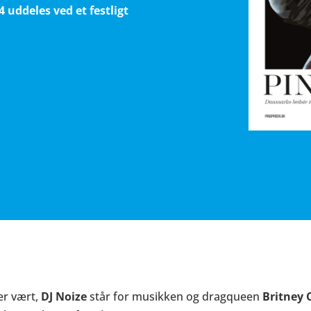
 uddeles ved et festligt
er vært,
DJ Noize
står for musikken og dragqueen
Britney 