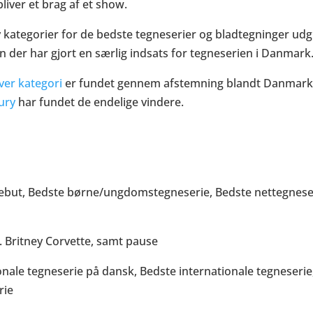
liver et brag af et show.
v kategorier for de bedste tegneserier og bladtegninger udg
n der har gjort en særlig indsats for tegneserien i Danmark
ver kategori
er fundet gennem afstemning blandt Danmarks 
ury
har fundet de endelige vindere.
ebut, Bedste børne/ungdomstegneserie, Bedste nettegneser
. Britney Corvette, samt pause
ionale tegneserie på dansk, Bedste internationale tegneseri
rie