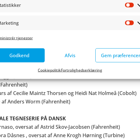
ster #telttur af Sabine Lemire og Rasmus Bregnhøi (Gylde
tatistikker
St
 Oseman (Politikens Forlag)
 mosen og en total kattestrofe af Sophie Souid og Thomas
arketing
Ma
(Fahrenheit)
inistrér tjenester
Jakob Martin Strid (Gyldendal)
Godkend
Afvis
Gem præference
T
Cobolt)
Cookiepolitik
Fortrolighedserklæring
ugge (Cobolt)
(Fahrenheit)
urs af Cecilie Maintz Thorsen og Heidi Nat Holmeå (Cobolt)
e af Anders Worm (Fahrenheit)
ALE TEGNESERIE PÅ DANSK
naso, oversat af Astrid Skov-Jacobsen (Fahrenheit)
ra Dåsnes , oversat af Anne Krogh Hørning (Turbine)