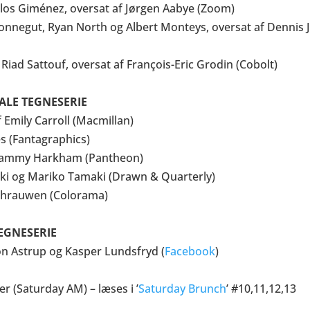
los Giménez, oversat af Jørgen Aabye (Zoom)
Vonnegut, Ryan North og Albert Monteys, oversat af Dennis 
Riad Sattouf, oversat af François-Eric Grodin (Cobolt)
ALE TEGNESERIE
 Emily Carroll (Macmillan)
s (Fantagraphics)
f Sammy Harkham (Pantheon)
aki og Mariko Tamaki (Drawn & Quarterly)
Schrauwen (Colorama)
TEGNESERIE
n Astrup og Kasper Lundsfryd (
Facebook
)
r (Saturday AM) – læses i ’
Saturday Brunch
’ #10,11,12,13