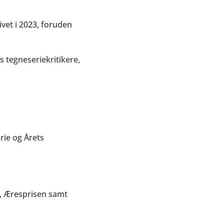
ivet i 2023, foruden
.
tegneseriekritikere,
ie og Årets
e, Æresprisen samt