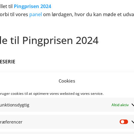
let til
Pingprisen 2024
orbi til vores
panel
om lørdagen, hvor du kan møde et udva
 til Pingprisen 2024
ESERIE
nd (Fahrenheit)
Cookies
 Johan F. Krarup (Optic Circus Press/Fiesta Forlaget)
(Fahrenheit)
bruger cookies til at optimere vores websted og vores service.
Jakob Martin Strid (Gyldendal)
unktionsdygtig
Altid aktiv
ine Tiedt (Gyldendal)
ræferencer
Pr
DOMSTEGNESERIE