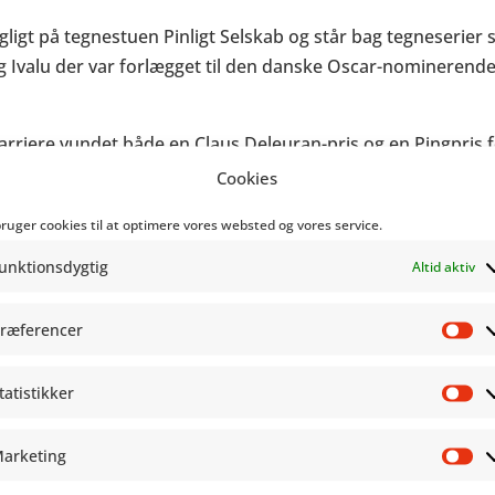
gligt på tegnestuen Pinligt Selskab og står bag tegneserie
g
Ivalu
der var forlægget til den danske Oscar-nominerend
 karriere vundet både en Claus Deleuran-pris og en Pingpris 
n Dürr.
Cookies
 møde den dygtige Lars Horneman i Copenhagen Comics 2023
bruger cookies til at optimere vores websted og vores service.
unktionsdygtig
Altid aktiv
hjemmeside
ræferencer
Pr
tatistikker
St
arketing
Ma