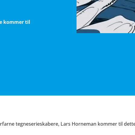
e kommer til
rfarne tegneserieskabere, Lars Horneman kommer til dett