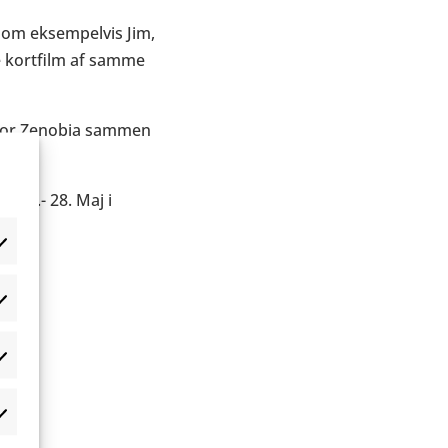
r som eksempelvis
Jim
,
e kortfilm af samme
for
Zenobia
sammen
 27.- 28. Maj i
æferencer
atistikker
rketing