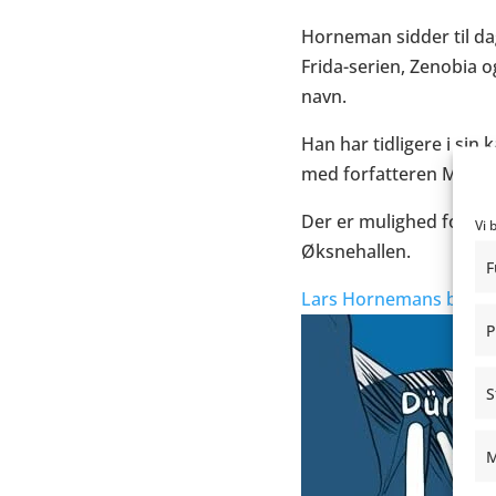
Horneman sidder til da
Frida
-serien,
Zenobia
o
navn.
Han har tidligere i sin
med forfatteren Morte
Der er mulighed for at
Vi 
Øksnehallen.
F
Lars Hornemans blog-
P
S
M