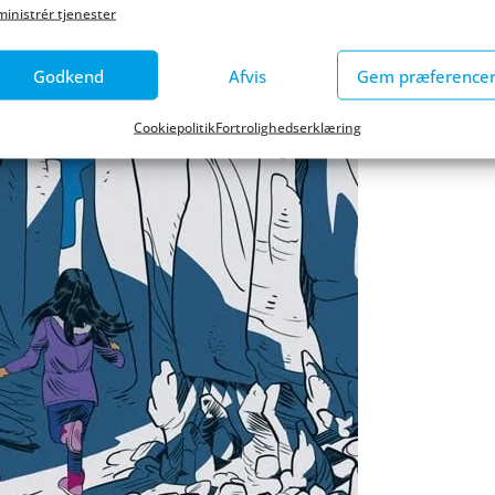
inistrér tjenester
Godkend
Afvis
Gem præference
Cookiepolitik
Fortrolighedserklæring