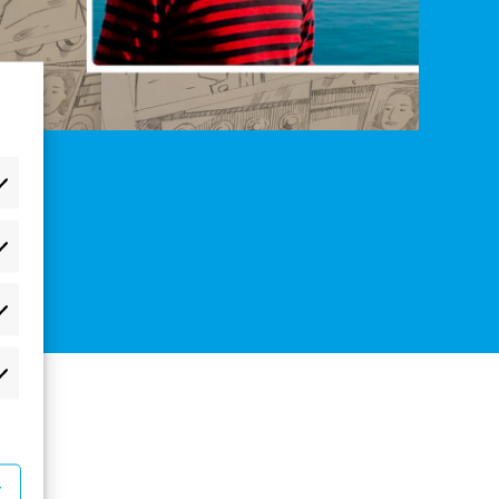
æferencer
atistikker
rketing
r