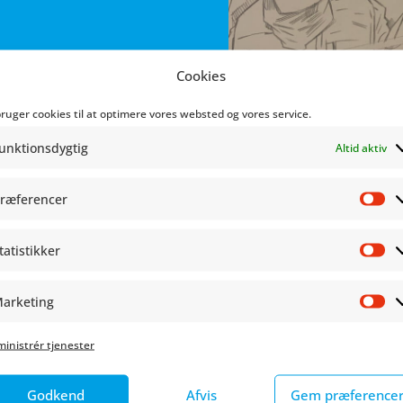
Cookies
bruger cookies til at optimere vores websted og vores service.
unktionsdygtig
Altid aktiv
ræferencer
Pr
tatistikker
St
arketing
Ma
inistrér tjenester
Godkend
Afvis
Gem præference