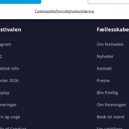
Cookiepolitik
Fortrolighedserklæring
stivalen
Fællesskabe
ogram
Om festivalen
Q
Nyheder
ktisk info
Kontakt
ster 2026
Presse
splay
Bliv frivillig
gneringer
Om foreningen
rn og unge
Book en stand
de of Conduct
For udstillere