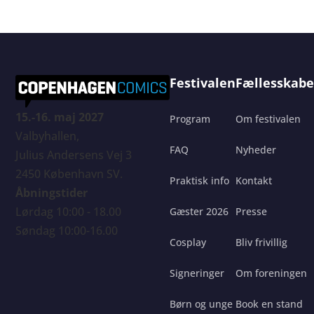
Festivalen
Fællesskabe
15.-16. maj 2027
Program
Om festivalen
Valbyhallen,
FAQ
Nyheder
Julius Andersens Vej 3
2450 København SV.
Praktisk info
Kontakt
Åbningstider
Lørdag 10:00 - 18.00
Gæster 2026
Presse
Søndag 10:00-16.00
Cosplay
Bliv frivillig
Signeringer
Om foreningen
Børn og unge
Book en stand