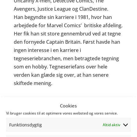
Uncanny X-men, Detective Comics, The
Avengers, Justice League
og
ClanDestine.
Han begyndte sin karriere i 1981, hvor han
arbejdede for Marvel Comics’ britiske afdeling.
Her fik han sit store gennembrud ved at tegne
den fornyede Captain Britain. Først havde han
ingen interesse i en karriere i
tegneseriebranchen, men betragtede tegning
som en hobby. Tegneseriefans over hele
verden kan glæde sig over, at han senere
skiftede mening.
Alan Davis har haft tæt samarbejde med en
Cookies
lang række af andre prominente
Vi bruger cookies til at optimere vores websted og vores service.
tegneserieskabere og har en meget lang
bibliografi. Vi glæder os til at tage imod ham på
Funktionsdygtig
Altid aktiv
Danmarks største tegneseriefestival