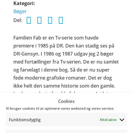
Kategori
Bøger
Del:
Familien Fab er en Tv-serie som havde
premiere i 1985 på DR. Den kan stadig ses på
DR-Gensyn. I 1986 og 1987 udgav jeg 2 bøger
med fortællinger fra Tv-serien. De er nu samlet
og farvelagt i denne bog. Så de er nu super
fede moderne grafiske romaner. Det er dog
ikke helt den samme historie som den gamle.
Jeg har ændret på rækkefølgen og udvidet
Cookies
fortællingerne. Den venlige blå postkasse
Vi bruger cookies til at optimere vores websted og vores service.
optrådte slet ikke i bøgerne. Jeg ved ikke
hvorfor og det er der nu gjort noget ved. Og så
Funktionsdygtig
Altid aktiv
har De Røde Hunde en meget mere