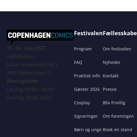
Festivalen
Fællesskabe
15.-16. maj 2027
Program
Om festivalen
Valbyhallen,
FAQ
Nyheder
Julius Andersens Vej 3
2450 København SV.
Praktisk info
Kontakt
Åbningstider
Lørdag 10:00 - 18.00
Gæster 2026
Presse
Søndag 10:00-16.00
Cosplay
Bliv frivillig
Signeringer
Om foreningen
Børn og unge
Book en stand