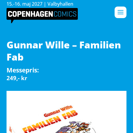
15.-16. maj 2027 | Valbyhallen
Gunnar Wille – Familien
Fab
Messepris
249,- kr