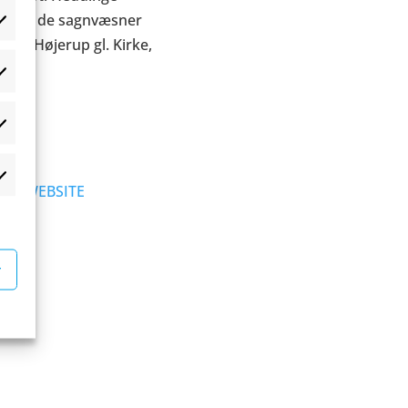
nge af de sagnvæsner
ørte Højerup gl. Kirke,
æferencer
atistikker
rketing
WEBSITE
r