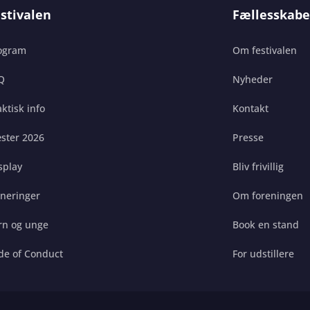
stivalen
Fællesskabe
ogram
Om festivalen
Q
Nyheder
ktisk info
Kontakt
ster 2026
Presse
splay
Bliv frivillig
gneringer
Om foreningen
rn og unge
Book en stand
de of Conduct
For udstillere