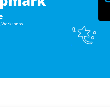
mpmark
e
g Workshops