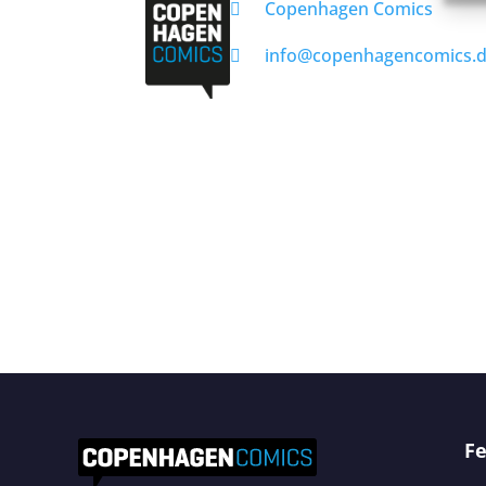
Copenhagen Comics
info@copenhagencomics.
Fe