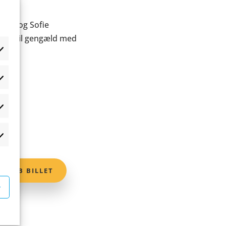
wald og Sofie
 men til gengæld med
æferencer
atistikker
rketing
KØB BILLET
r