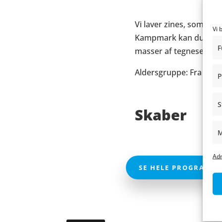
Vi laver zines, som e
Vi 
Kampmark kan du finde 
F
masser af tegneserie in
Aldersgruppe: Fra 8 år 
P
S
Skaber
M
Adm
SE HELE PROGRAMME