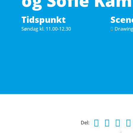
og Sofie Ka
Tidspunkt
Scen
Søndag 
kl. 11.00-12.30
Drawin
Del: