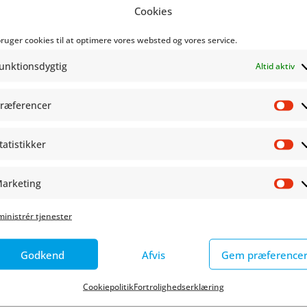
Cookies
r små, hjemmelavede magasiner. Sammen med Christine Rein
bruger cookies til at optimere vores websted og vores service.
ud af hvordan du laver et zine helt uden klipsemaskine –
unktionsdygtig
Altid aktiv
deni!
og op.
ræferencer
Pr
tatistikker
St
arketing
Ma
inistrér tjenester
T HER
Godkend
Afvis
Gem præference
Cookiepolitik
Fortrolighedserklæring