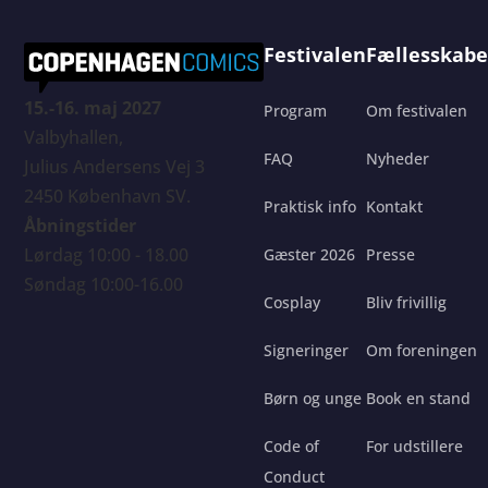
Festivalen
Fællesskabe
15.-16. maj 2027
Program
Om festivalen
Valbyhallen,
FAQ
Nyheder
Julius Andersens Vej 3
2450 København SV.
Praktisk info
Kontakt
Åbningstider
Lørdag 10:00 - 18.00
Gæster 2026
Presse
Søndag 10:00-16.00
Cosplay
Bliv frivillig
Signeringer
Om foreningen
Børn og unge
Book en stand
Code of
For udstillere
Conduct