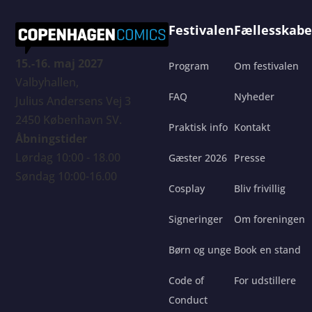
Festivalen
Fællesskabe
15.-16. maj 2027
Program
Om festivalen
Valbyhallen,
FAQ
Nyheder
Julius Andersens Vej 3
2450 København SV.
Praktisk info
Kontakt
Åbningstider
Lørdag 10:00 - 18.00
Gæster 2026
Presse
Søndag 10:00-16.00
Cosplay
Bliv frivillig
Signeringer
Om foreningen
Børn og unge
Book en stand
Code of
For udstillere
Conduct