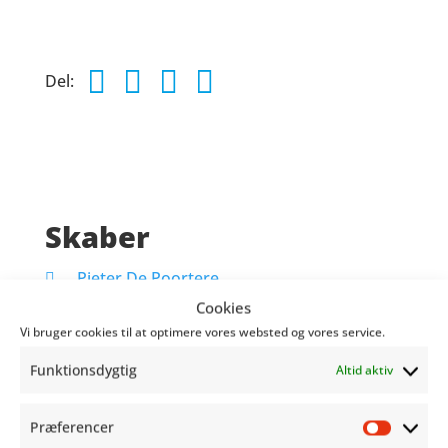
Del:
Skaber
Pieter De Poortere
Cookies
Vi bruger cookies til at optimere vores websted og vores service.
Funktionsdygtig
Altid aktiv
SE HELE PROGRAMMET HER
Præferencer
Præfer