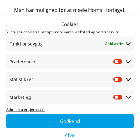
Man har mulighed for at møde Homs i forlaget
Shadow Zones stand og få
Cookies
autografer/tegninger i
SHI
-albums.
Vi bruger cookies til at optimere vores websted og vores service.
Homs er også kendt for at lave tegneserie-
Funktionsdygtig
Altid aktiv
udgaven af Stig Larssons berømte
Millennium
-
trilogi og har tegnet
Red Sonja
.
Præferencer
Præfer
Statistikker
Statist
Marketing
Market
Administrér tjenester
Godkend
Afvis