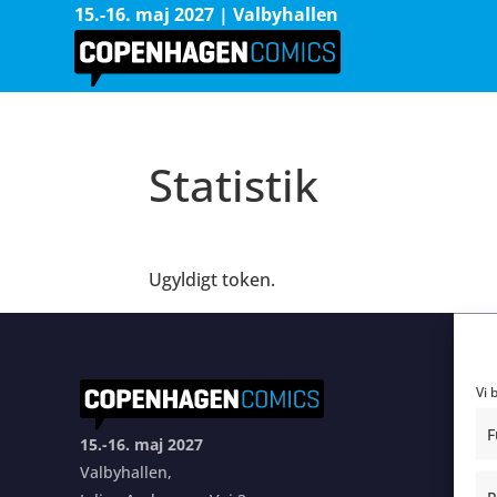
15.-16. maj 2027 | Valbyhallen
Statistik
Ugyldigt token.
Fe
Vi 
F
15.-16. maj 2027
Pr
Valbyhallen,
FA