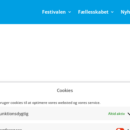
Festivalen
Fællesskabet
Nyh
Cookies
stivalen
Fællesskabe
bruger cookies til at optimere vores websted og vores service.
unktionsdygtig
Altid aktiv
ogram
Om festivalen
Q
Nyheder