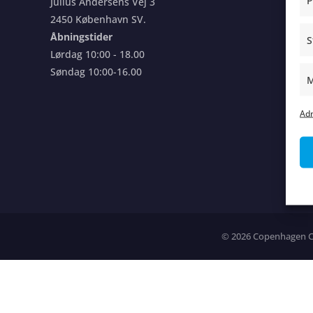
P
Julius Andersens Vej 3
2450 København SV.
Pra
Åbningstider
S
Lørdag 10:00 - 18.00
Gæ
Søndag 10:00-16.00
M
Co
Adm
Si
Bø
Co
© 2026 Copenhagen Com