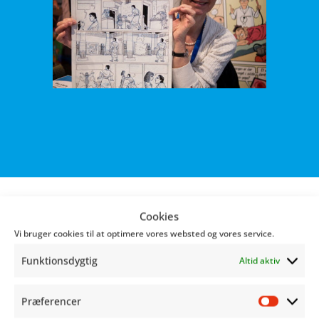
Cookies
Vi bruger cookies til at optimere vores websted og vores service.
Den prisbelønnet tegneserieskaber og
Funktionsdygtig
Altid aktiv
illustrator Sussi Bech, som bla. er kendt for
Nofret
besøger årets festival. Du kan opleve
Sussi på scenen to gange, lørdag – til en snak
Præferencer
Præfer