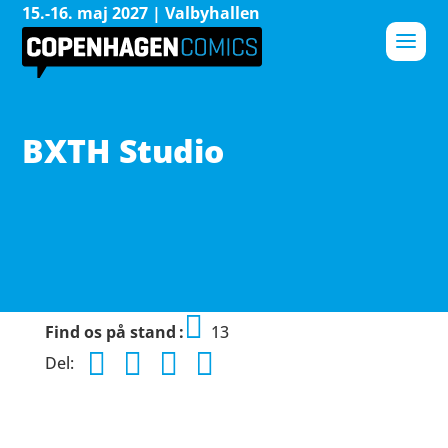
15.-16. maj 2027 | Valbyhallen
BXTH Studio
Find os på stand
13
Del: