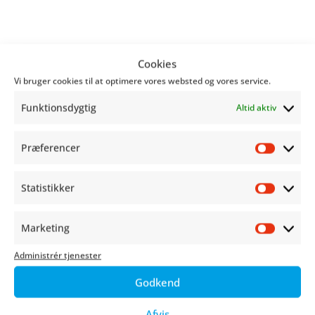
Cookies
Vi bruger cookies til at optimere vores websted og vores service.
Funktionsdygtig
Altid aktiv
Præferencer
Præfer
Statistikker
Statist
Marketing
Market
Administrér tjenester
Godkend
Afvis