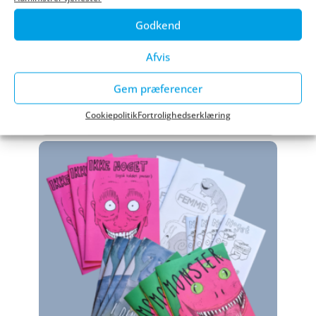
Godkend
Afvis
Gem præferencer
Cookiepolitik
Fortrolighedserklæring