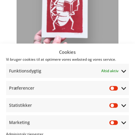
Cookies
Vi bruger cookies til at optimere vores websted og vores service.
Funktionsdygtig
Altid aktiv
Præferencer
Præfer
Statistikker
Statist
Marketing
Market
Administrér tjenester