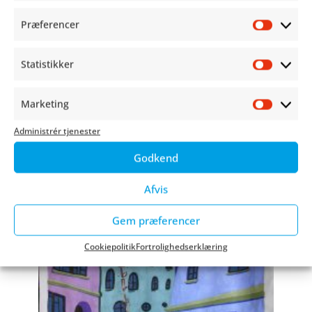
Præferencer
Præfer
Statistikker
Statist
Marketing
Market
Administrér tjenester
Godkend
Afvis
Gem præferencer
Cookiepolitik
Fortrolighedserklæring