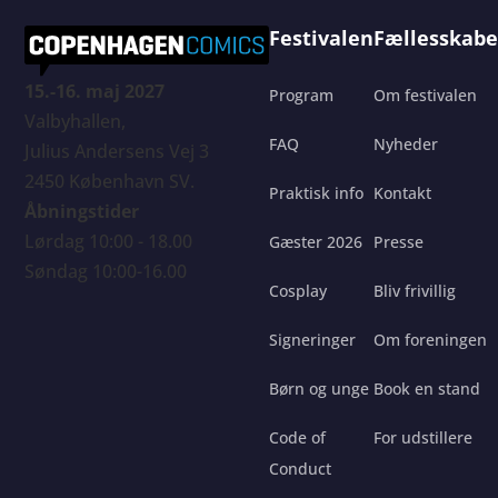
Festivalen
Fællesskabe
15.-16. maj 2027
Program
Om festivalen
Valbyhallen,
FAQ
Nyheder
Julius Andersens Vej 3
2450 København SV.
Praktisk info
Kontakt
Åbningstider
Lørdag 10:00 - 18.00
Gæster 2026
Presse
Søndag 10:00-16.00
Cosplay
Bliv frivillig
Signeringer
Om foreningen
Børn og unge
Book en stand
Code of
For udstillere
Conduct