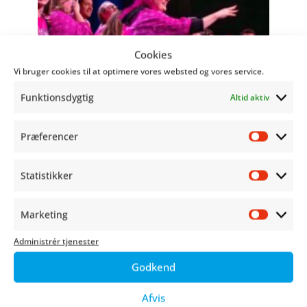
Cookies
Vi bruger cookies til at optimere vores websted og vores service.
Funktionsdygtig
Altid aktiv
Præferencer
Præfer
Statistikker
Statist
Marketing
Market
Administrér tjenester
Godkend
Afvis