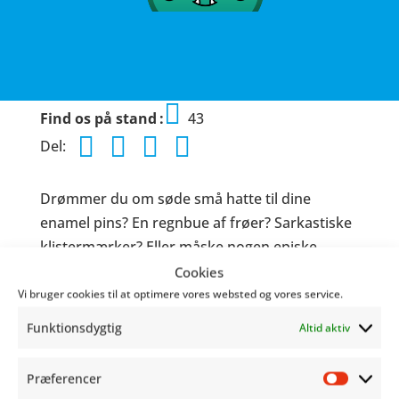
Find os på stand
43
Del:
Drømmer du om søde små hatte til dine
enamel pins? En regnbue af frøer? Sarkastiske
klistermærker? Eller måske nogen episke
bogmærker… Så er Nawiloot stedet for dig!
Cookies
Vi bruger cookies til at optimere vores websted og vores service.
Funktionsdygtig
Altid aktiv
Præferencer
Præfer