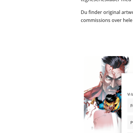
Du finder original artw
commissions over hele 
Vi 
F
P