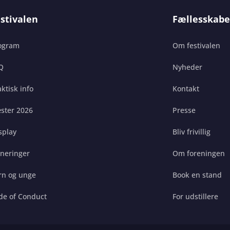
stivalen
Fællesskabe
ogram
Om festivalen
Q
Nyheder
ktisk info
Kontakt
ster 2026
Presse
splay
Bliv frivillig
gneringer
Om foreningen
rn og unge
Book en stand
de of Conduct
For udstillere