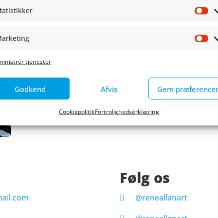
tatistikker
St
arketing
Ma
inistrér tjenester
Godkend
Afvis
Gem præference
Cookiepolitik
Fortrolighedserklæring
Følg os
ail.com
@reneallanart