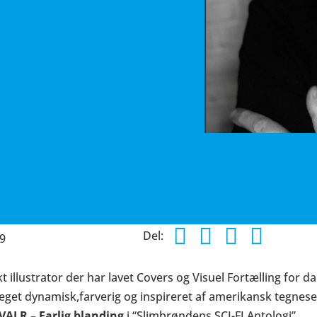
Del:
9
t illustrator der har lavet Covers og Visuel Fortælling for d
meget dynamisk,farverig og inspireret af amerikansk tegnes
VALR – Farlig blanding
i “Slimbrøndens SCI-FI Antologi”.