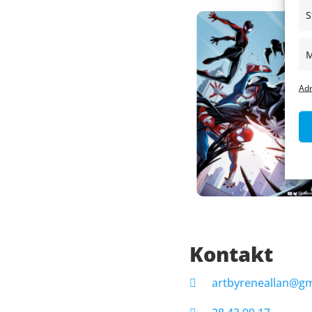
S
M
Adm
Kontakt
artbyreneallan@gm