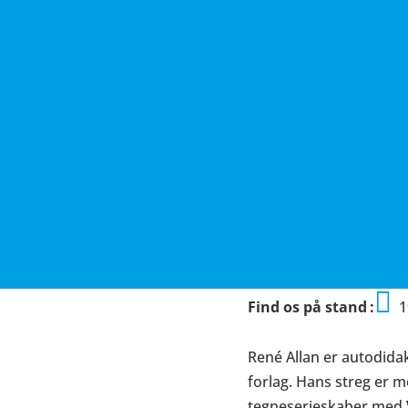
Find os på stand
1
René Allan er autodidak
forlag. Hans streg er 
tegneserieskaber med