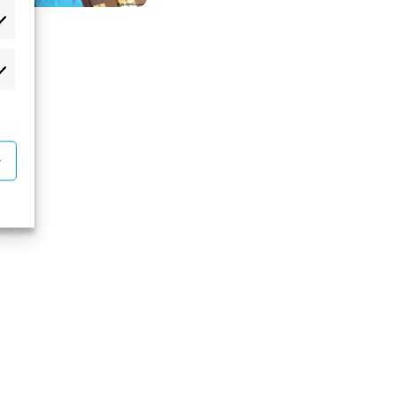
atistikker
rketing
r