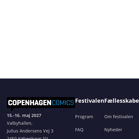
Festivalen
Fællesskabe
15.-16. maj 2027
Program
Om festivalen
Valbyhallen,
FAQ
Nyheder
Julius Andersens Vej 3
2450 København SV.