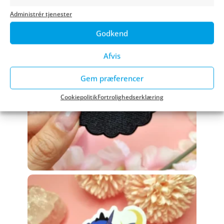
Market
Administrér tjenester
Godkend
Afvis
Gem præferencer
Cookiepolitik
Fortrolighedserklæring