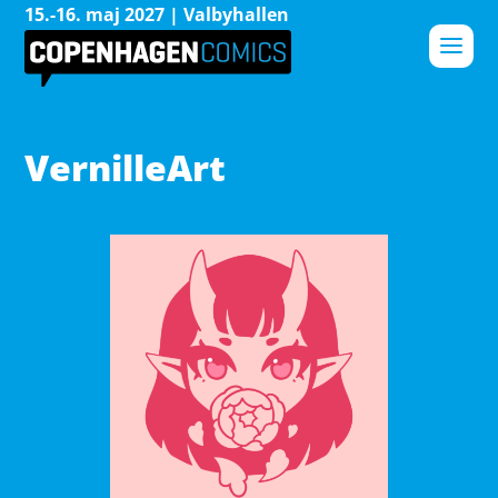
15.-16. maj 2027 | Valbyhallen
VernilleArt