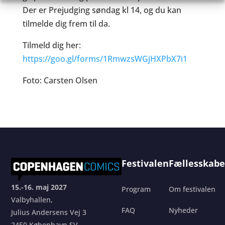
Der er Prejudging søndag kl 14, og du kan
tilmelde dig frem til da.
Tilmeld dig her:
https://goo.gl/forms/1RmwzsWGjHXPbX7i1
Foto: Carsten Olsen
Festivalen
Fællesskabe
15.-16. maj 2027
Program
Om festivalen
Valbyhallen,
FAQ
Nyheder
Julius Andersens Vej 3
2450 København SV.