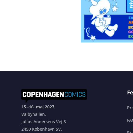
Fe
15.-16. maj 2027
Pr
Valbyhallen,
FA
Julius Andersens Vej 3
2450 København SV.
Pra