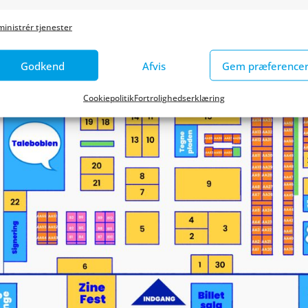
Ma
oad
inistrér tjenester
Godkend
Afvis
Gem præference
Cookiepolitik
Fortrolighedserklæring