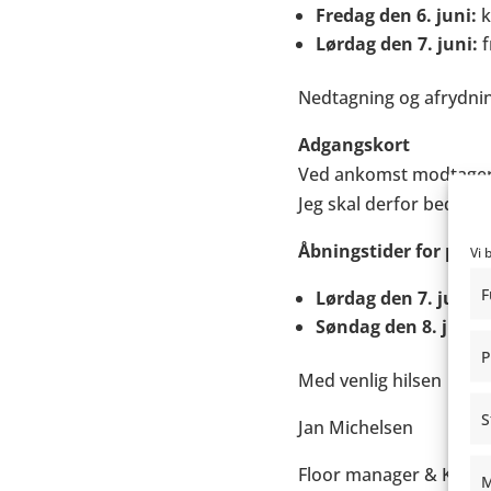
Fredag den 6. juni:
k
Lørdag den 7. juni:
f
Nedtagning og afrydnin
Adgangskort
Ved ankomst modtager h
Jeg skal derfor bede d
Åbningstider for pub
Vi 
F
Lørdag den 7. juni:
k
Søndag den 8. juni:
k
P
Med venlig hilsen
S
Jan Michelsen
Floor manager & Kasse
M