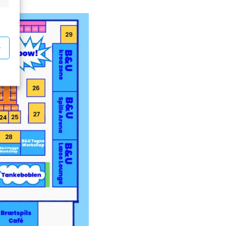
rketing
r