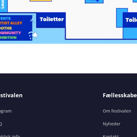
stivalen
Fællesskabe
ogram
Om festivalen
Q
Nyheder
ktisk info
Kontakt