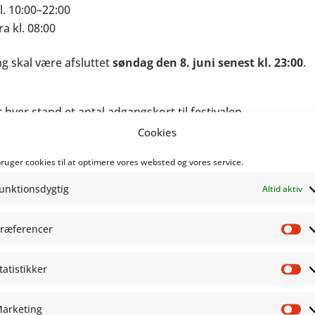
l. 10:00–22:00
ra kl. 08:00
g skal være afsluttet
søndag den 8. juni senest kl. 23:00
.
ver stand et antal adgangskort til festivalen.
ig om at sende mig en mail med, hvor mange kort I har brug 
Cookies
likum
bruger cookies til at optimere vores websted og vores service.
unktionsdygtig
Altid aktiv
l. 10:00–17:00
l. 10:00–16:00
ræferencer
Pr
tatistikker
St
rer i Copenhagen Comics
arketing