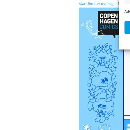
standholder oversigt
Downl
Adm