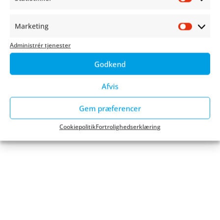
Statist
Jan Michelsen
Marketing
Floor manager og kasserer
Market
Administrér tjenester
Copenhagen Comics
Godkend
Afvis
Gem præferencer
Cookiepolitik
Fortrolighedserklæring