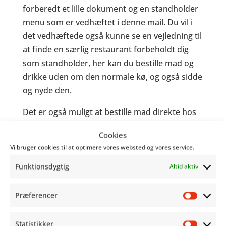
forberedt et lille dokument og en standholder
menu som er vedhæftet i denne mail. Du vil i
det vedhæftede også kunne se en vejledning til
at finde en særlig restaurant forbeholdt dig
som standholder, her kan du bestille mad og
drikke uden om den normale kø, og også sidde
og nyde den.
Det er også muligt at bestille mad direkte hos
Abigail. Der er kontaktoplysninger i det
Cookies
vedhæftede og du vil også kunne finde hende
Vi bruger cookies til at optimere vores websted og vores service.
gå rundt inde i hallen med en rød
kaffekande og iført katteører og tilbyde kaffe.
Funktionsdygtig
Altid aktiv
Så tag fat i hende, eller skriv en sms, hvis du
gerne vil have leveret lidt godt ud til din stand.
Præferencer
Præfer
Med venlig hilsen
Statistikker