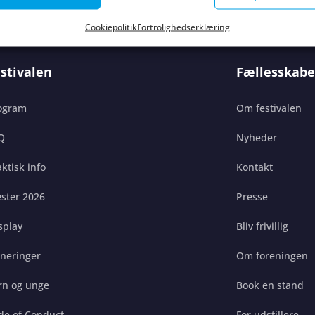
Cookiepolitik
Fortrolighedserklæring
stivalen
Fællesskabe
ogram
Om festivalen
Q
Nyheder
ktisk info
Kontakt
ster 2026
Presse
splay
Bliv frivillig
gneringer
Om foreningen
rn og unge
Book en stand
de of Conduct
For udstillere