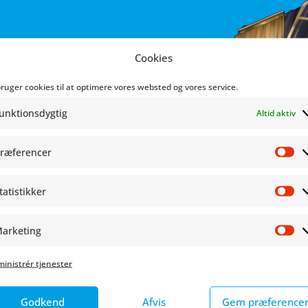
estreamer, der har skabt
Cookies
bruger cookies til at optimere vores websted og vores service.
unktionsdygtig
Altid aktiv
ræferencer
Pr
tatistikker
St
arketing
Ma
inistrér tjenester
Godkend
Afvis
Gem præference