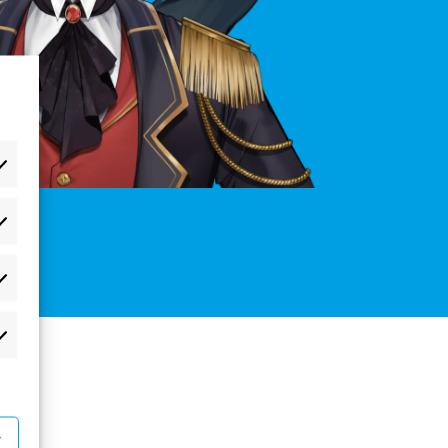
æferencer
atistikker
rketing
r