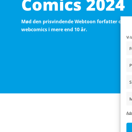
Comics 2024
Mød den prisvindende Webtoon forfatter og liv
webcomics i mere end 10 år.
Vi 
F
P
S
M
Adm