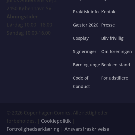
Julius Andersens Vej 3
2450 København SV.
Praktisk info
Kontakt
Åbningstider
Lørdag 10:00 - 18.00
Gæster 2026
Presse
Søndag 10:00-16.00
Cosplay
Bliv frivillig
Signeringer
Om foreningen
Børn og unge
Book en stand
Code of
For udstillere
Conduct
© 2026 Copenhagen Comics. Alle rettigheder
forbeholdes. |
Cookiepolitik
|
Fortrolighedserklæring
|
Ansvarsfraskrivelse