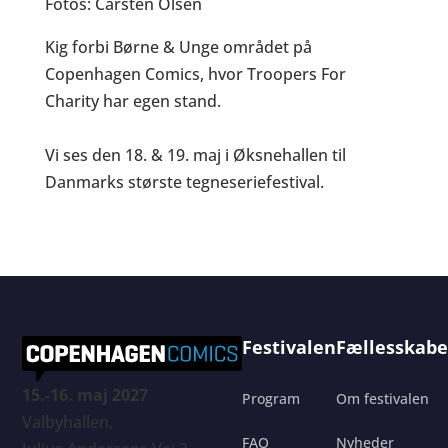
Fotos: Carsten Olsen
Kig forbi Børne & Unge området på
Copenhagen Comics, hvor Troopers For
Charity har egen stand.
Vi ses den 18. & 19. maj i Øksnehallen til
Danmarks største tegneseriefestival.
Festivalen
Fællesskabe
15.-16. maj 2027
Program
Om festivalen
Valbyhallen,
FAQ
Nyheder