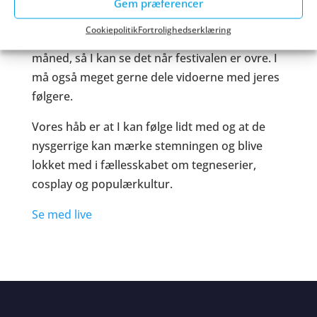
Gem præferencer
programpunkt fra scenen via hjemmesiden.
Cookiepolitik
Fortrolighedserklæring
Alle optagelserne ligger på hjemmesiden i én
måned, så I kan se det når festivalen er ovre. I
må også meget gerne dele vidoerne med jeres
følgere.
Vores håb er at I kan følge lidt med og at de
nysgerrige kan mærke stemningen og blive
lokket med i fællesskabet om tegneserier,
cosplay og populærkultur.
Se med live