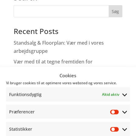
Recent Posts
Standsalg & Floorplan: Vær med i vores
arbejdsgruppe
Vær med til at tegne fremtiden for
Copenhagen Comics!
Cookies
Tegneserieskabere – Tag med os på Comic
Vi bruger cookies til at optimere vores websted og vores service.
Con
Funktionsdygtig
Altid aktiv
Genoplev programmet fra Word Balloon
Hjælp os med at gøre festivalen bedre!
Præferencer
Præfer
Recent Comments
Statistikker
Statist