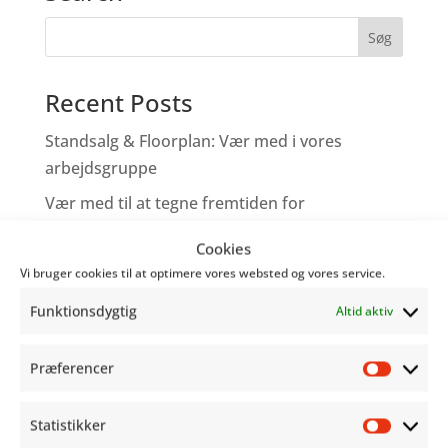
Recent Posts
Standsalg & Floorplan: Vær med i vores
arbejdsgruppe
Vær med til at tegne fremtiden for
Copenhagen Comics!
Cookies
Tegneserieskabere – Tag med os på Comic
Vi bruger cookies til at optimere vores websted og vores service.
Con
Funktionsdygtig
Altid aktiv
Genoplev programmet fra Word Balloon
Hjælp os med at gøre festivalen bedre!
Præferencer
Præfer
Recent Comments
Statistikker
Statist