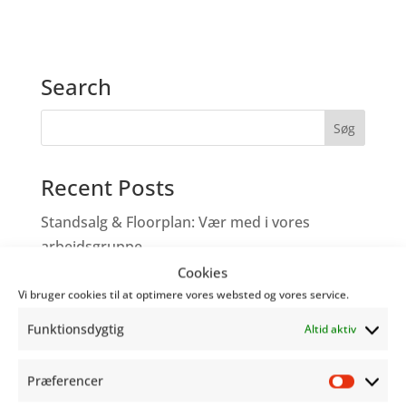
Search
Recent Posts
Standsalg & Floorplan: Vær med i vores
arbejdsgruppe
Cookies
Vær med til at tegne fremtiden for
Vi bruger cookies til at optimere vores websted og vores service.
Copenhagen Comics!
Funktionsdygtig
Altid aktiv
Tegneserieskabere – Tag med os på Comic
Con
Præferencer
Genoplev programmet fra Word Balloon
Præfer