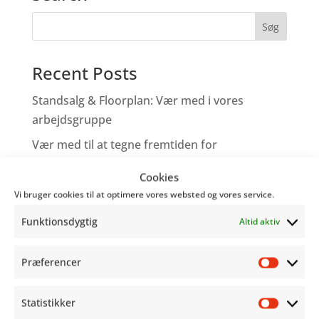
Recent Posts
Standsalg & Floorplan: Vær med i vores
arbejdsgruppe
Vær med til at tegne fremtiden for
Copenhagen Comics!
Cookies
Tegneserieskabere – Tag med os på Comic
Vi bruger cookies til at optimere vores websted og vores service.
Con
Funktionsdygtig
Altid aktiv
Genoplev programmet fra Word Balloon
Hjælp os med at gøre festivalen bedre!
Præferencer
Præfer
Recent Comments
Statistikker
Statist