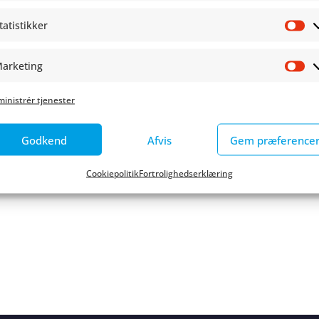
tatistikker
St
arketing
Ma
inistrér tjenester
Godkend
Afvis
Gem præference
Cookiepolitik
Fortrolighedserklæring