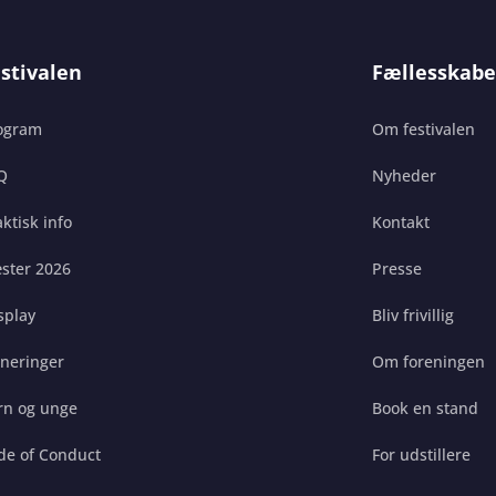
stivalen
Fællesskabe
ogram
Om festivalen
Q
Nyheder
ktisk info
Kontakt
ster 2026
Presse
splay
Bliv frivillig
gneringer
Om foreningen
rn og unge
Book en stand
de of Conduct
For udstillere