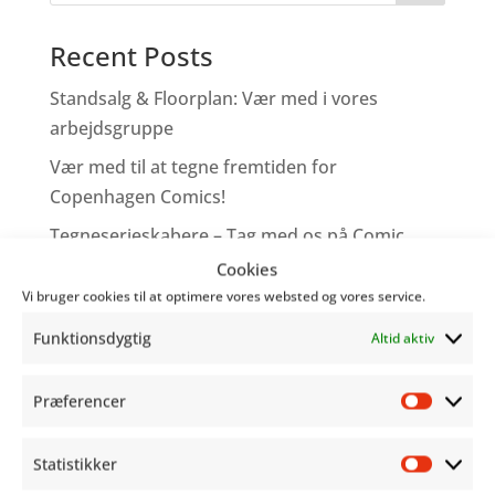
Recent Posts
Standsalg & Floorplan: Vær med i vores
arbejdsgruppe
Vær med til at tegne fremtiden for
Copenhagen Comics!
Tegneserieskabere – Tag med os på Comic
Con
Cookies
Vi bruger cookies til at optimere vores websted og vores service.
Genoplev programmet fra Word Balloon
Funktionsdygtig
Altid aktiv
Hjælp os med at gøre festivalen bedre!
Præferencer
Recent Comments
Præfer
Snart åbner vi dørerne for til Danmarks største
Statistikker
Statist
tegneseriefestival! - Copenhagen Comics
til