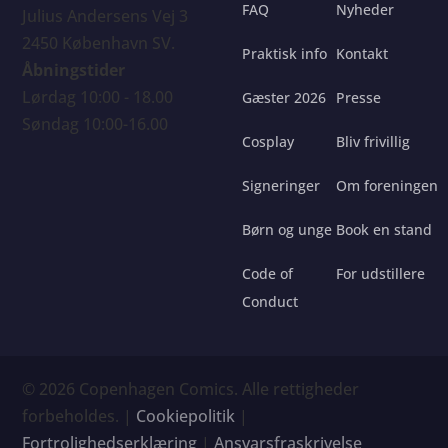
FAQ
Nyheder
Julius Andersens Vej 3
2450 København SV.
Praktisk info
Kontakt
Åbningstider
Lørdag 10:00 - 18.00
Gæster 2026
Presse
Søndag 10:00-16.00
Cosplay
Bliv frivillig
Signeringer
Om foreningen
Børn og unge
Book en stand
Code of
For udstillere
Conduct
© 2026 Copenhagen Comics. Alle rettigheder
forbeholdes. |
Cookiepolitik
|
Fortrolighedserklæring
|
Ansvarsfraskrivelse