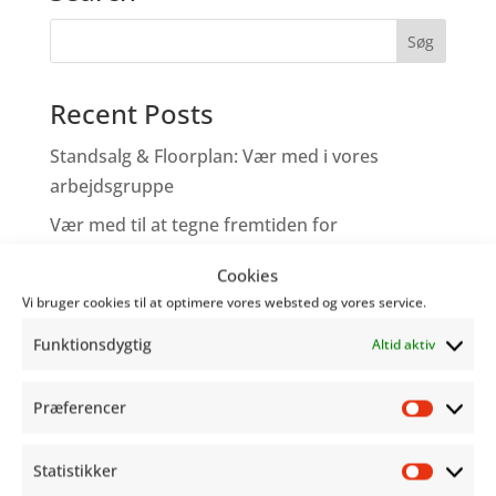
Recent Posts
Standsalg & Floorplan: Vær med i vores
arbejdsgruppe
Vær med til at tegne fremtiden for
Copenhagen Comics!
Cookies
Tegneserieskabere – Tag med os på Comic
Vi bruger cookies til at optimere vores websted og vores service.
Con
Funktionsdygtig
Altid aktiv
Genoplev programmet fra Word Balloon
Hjælp os med at gøre festivalen bedre!
Præferencer
Præfer
Recent Comments
Statistikker
Statist