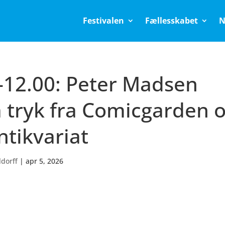
Festivalen
Fællesskabet
N
0-12.00: Peter Madsen
a tryk fra Comicgarden 
ntikvariat
ldorff
|
apr 5, 2026