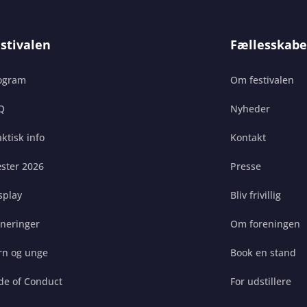
stivalen
Fællesskabe
ogram
Om festivalen
Q
Nyheder
ktisk info
Kontakt
ster 2026
Presse
splay
Bliv frivillig
gneringer
Om foreningen
rn og unge
Book en stand
de of Conduct
For udstillere