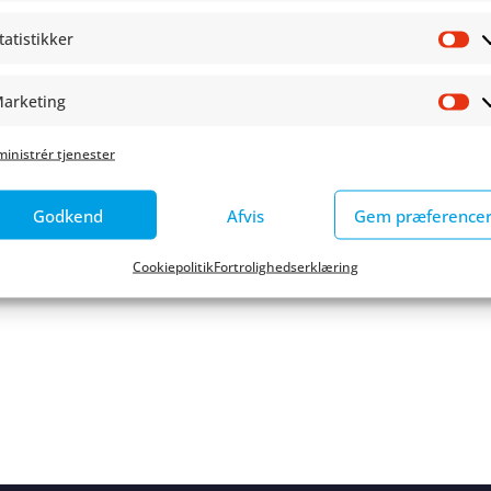
tatistikker
St
arketing
Ma
inistrér tjenester
Godkend
Afvis
Gem præference
Cookiepolitik
Fortrolighedserklæring