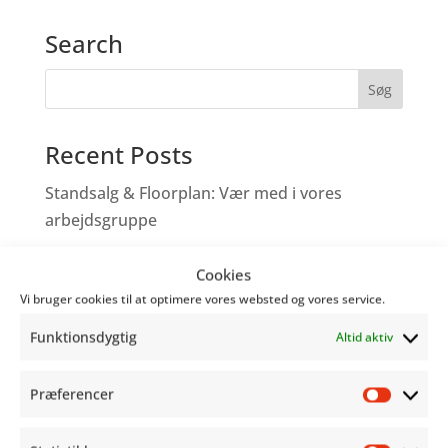
Search
Recent Posts
Standsalg & Floorplan: Vær med i vores
arbejdsgruppe
Vær med til at tegne fremtiden for
Cookies
Copenhagen Comics!
Vi bruger cookies til at optimere vores websted og vores service.
Tegneserieskabere – Tag med os på Comic
Funktionsdygtig
Altid aktiv
Con
Genoplev programmet fra Word Balloon
Præferencer
Præfer
Hjælp os med at gøre festivalen bedre!