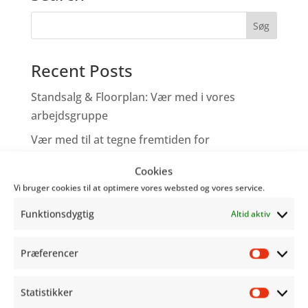
Recent Posts
Standsalg & Floorplan: Vær med i vores
arbejdsgruppe
Vær med til at tegne fremtiden for
Copenhagen Comics!
Cookies
Tegneserieskabere – Tag med os på Comic
Vi bruger cookies til at optimere vores websted og vores service.
Con
Funktionsdygtig
Altid aktiv
Genoplev programmet fra Word Balloon
Hjælp os med at gøre festivalen bedre!
Præferencer
Præfer
Recent Comments
Statistikker
Statist