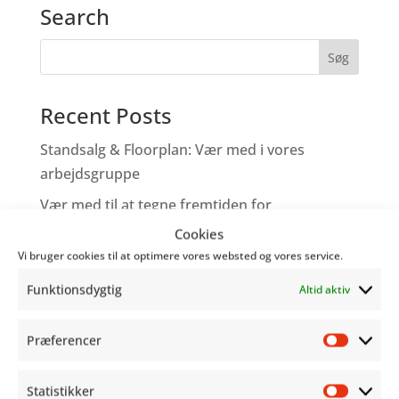
Search
Recent Posts
Standsalg & Floorplan: Vær med i vores
arbejdsgruppe
Vær med til at tegne fremtiden for
Copenhagen Comics!
Cookies
Vi bruger cookies til at optimere vores websted og vores service.
Tegneserieskabere – Tag med os på Comic
Con
Funktionsdygtig
Altid aktiv
Genoplev programmet fra Word Balloon
Præferencer
Hjælp os med at gøre festivalen bedre!
Præfer
Statistikker