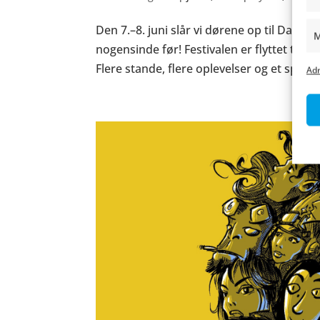
Den 7.–8. juni slår vi dørene op til Danmar
M
nogensinde før! Festivalen er flyttet til Va
Flere stande, flere oplevelser og et spæn
Adm