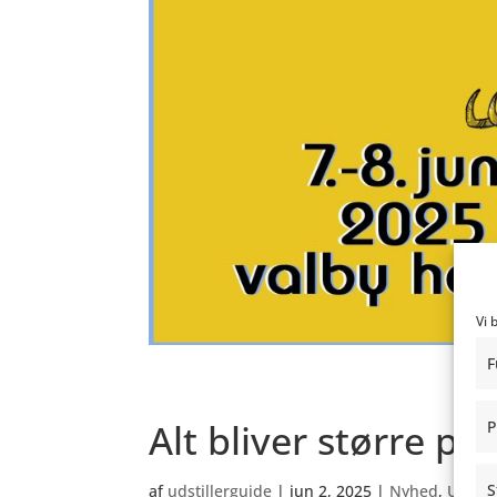
Vi 
F
Alt bliver større 
P
S
af
udstillerguide
|
jun 2, 2025
|
Nyhed
,
Uncat