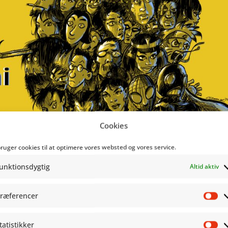
Cookies
bruger cookies til at optimere vores websted og vores service.
unktionsdygtig
Altid aktiv
på Copenhagen Comics 2025!
ræferencer
Pr
tatistikker
egorized @da