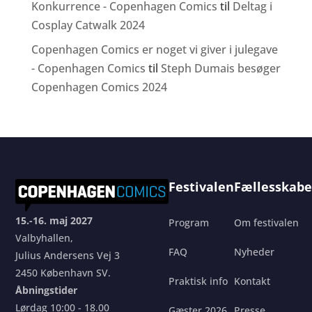
Konkurrence - Copenhagen Comics
til
Deltag i
Cosplay Catwalk 2024
Copenhagen Comics er noget vi giver i julegave
- Copenhagen Comics
til
Steph Dumais besøger
Copenhagen Comics 2024
Festivalen
Fællesskabe
15.-16. maj 2027
Program
Om festivalen
Valbyhallen,
FAQ
Nyheder
Julius Andersens Vej 3
2450 København SV.
Praktisk info
Kontakt
Åbningstider
Lørdag 10:00 - 18.00
Gæster 2026
Presse