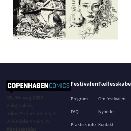
Festivalen
Fællesskabe
15.-16. maj 2027
Program
Om festivalen
Valbyhallen,
FAQ
Nyheder
Julius Andersens Vej 3
2450 København SV.
Praktisk info
Kontakt
Åbningstider