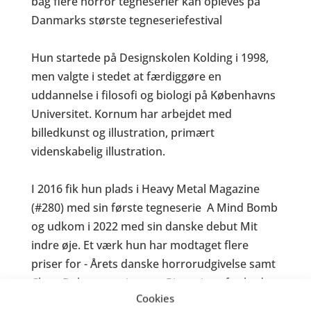
bag flere horror tegneserier kan opleves på
Danmarks største tegneseriefestival
Hun startede på Designskolen Kolding i 1998,
men valgte i stedet at færdiggøre en
uddannelse i filosofi og biologi på Københavns
Universitet. Kornum har arbejdet med
billedkunst og illustration, primært
videnskabelig illustration.
I 2016 fik hun plads i Heavy Metal Magazine
(#280) med sin første tegneserie
A Mind Bomb
og udkom i 2022 med sin danske debut
Mit
indre øje
. Et værk hun har modtaget flere
priser for - Årets danske horrorudgivelse samt
Claus Deleuran prisen og Pingprisen for bedste
Cookies
debut.