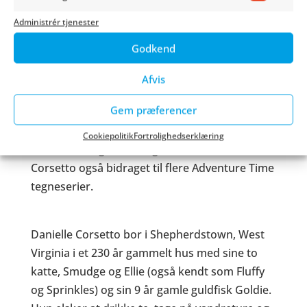
som en erfaren mentor for deres overgang fra
Market
piger til damer.
Administrér tjenester
Godkend
Hendes nye tegneserie Elephant Town er en
lang, langsom grafisk roman om fire
Afvis
mennesker, der bor i det samme hus, men ikke
Gem præferencer
kender hinanden.
Cookiepolitik
Fortrolighedserklæring
Udover at udgive sine egne serier har Danielle
Corsetto også bidraget til flere Adventure Time
tegneserier.
Danielle Corsetto bor i Shepherdstown, West
Virginia i et 230 år gammelt hus med sine to
katte, Smudge og Ellie (også kendt som Fluffy
og Sprinkles) og sin 9 år gamle guldfisk Goldie.