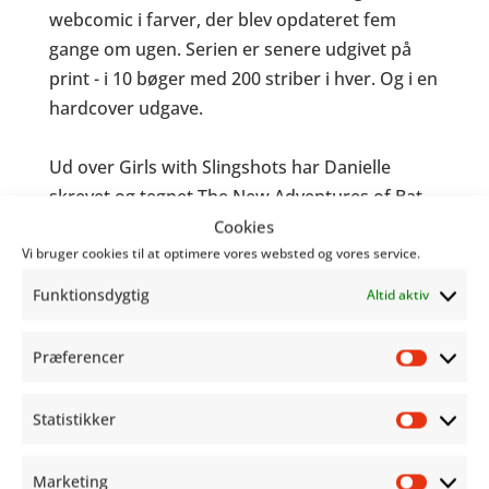
webcomic i farver, der blev opdateret fem
gange om ugen. Serien er senere udgivet på
print - i 10 bøger med 200 striber i hver. Og i en
hardcover udgave.
Ud over
Girls with Slingshots
har Danielle
skrevet og tegnet
The New Adventures of Bat
Boy, Stuck at 32
. Hun er også forfatter til den
Cookies
sexpositive serie,
Boo! It’s sex
, der er udgivet
Vi bruger cookies til at optimere vores websted og vores service.
på Webtoons. Serien handler om fire high
Funktionsdygtig
Altid aktiv
school-kammerater, der i deres første år på
universitetet flytter ind i et tidligere
Præferencer
Præfer
studenterhus hvor de opdager spøgelset af en
død studerende, der sidder fast i en kasseret
Statistikker
flaske tequila. Spøgelset Tara sætter sig i
Statist
centrum af deres personlige liv og fungerer
Marketing