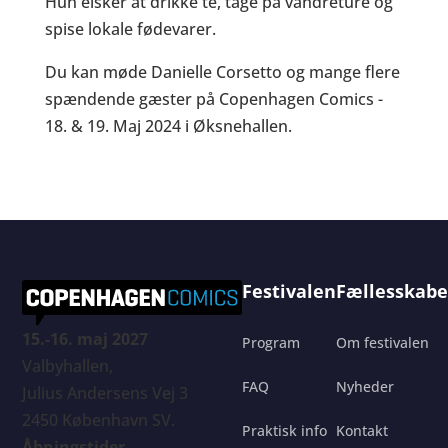
Hun elsker at drikke te, tage på vandreture og
spise lokale fødevarer.
Du kan møde Danielle Corsetto og mange flere
spændende gæster på Copenhagen Comics -
18. & 19. Maj 2024 i Øksnehallen.
Festivalen
Fællesskabe
15.-16. maj 2027
Program
Om festivalen
Valbyhallen,
FAQ
Nyheder
Julius Andersens Vej 3
2450 København SV.
Praktisk info
Kontakt
Åbningstider