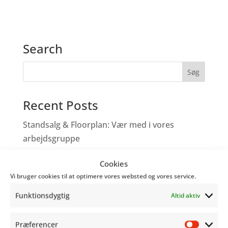
Search
Recent Posts
Standsalg & Floorplan: Vær med i vores
arbejdsgruppe
Vær med til at tegne fremtiden for
Cookies
Copenhagen Comics!
Vi bruger cookies til at optimere vores websted og vores service.
Tegneserieskabere – Tag med os på Comic
Funktionsdygtig
Altid aktiv
Con
Genoplev programmet fra Word Balloon
Præferencer