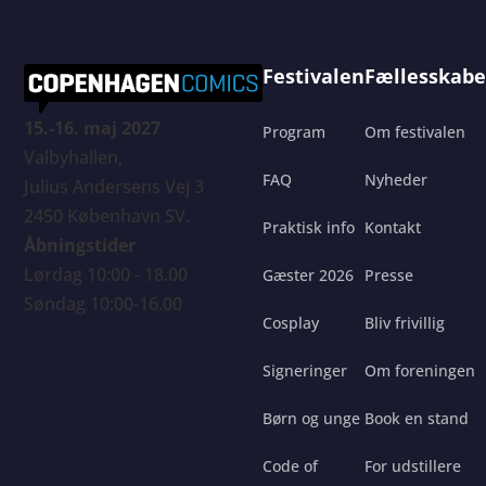
Festivalen
Fællesskabe
15.-16. maj 2027
Program
Om festivalen
Valbyhallen,
FAQ
Nyheder
Julius Andersens Vej 3
2450 København SV.
Praktisk info
Kontakt
Åbningstider
Lørdag 10:00 - 18.00
Gæster 2026
Presse
Søndag 10:00-16.00
Cosplay
Bliv frivillig
Signeringer
Om foreningen
Børn og unge
Book en stand
Code of
For udstillere